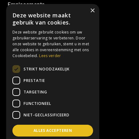
Emplacements
×
Deze website maakt
Réalisations
gebruik van cookies.
Deze website gebruikt cookies om uw
Réseaux sociaux
gebruikerservaring te verbeteren. Door
onze website te gebruiken, stemt u in met
alle cookies in overeenstemming met ons
Instagram
Cookiebeleid.
Lees verder
Facebook
STRIKT NOODZAKELIJK
LinkedIn
PRESTATIE
TARGETING
Contact
FUNCTIONEEL
info@3hoog.be
NIET-GECLASSIFICEERD
+32 (0) 16 61 65 61
ALLES ACCEPTEREN
Interleuvenlaan 74, 3001 Louvain