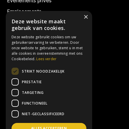
Événements privés
Emplacements
×
Deze website maakt
Réalisations
gebruik van cookies.
Deze website gebruikt cookies om uw
Réseaux sociaux
gebruikerservaring te verbeteren. Door
onze website te gebruiken, stemt u in met
alle cookies in overeenstemming met ons
Instagram
Cookiebeleid.
Lees verder
Facebook
STRIKT NOODZAKELIJK
LinkedIn
PRESTATIE
TARGETING
Contact
FUNCTIONEEL
info@3hoog.be
NIET-GECLASSIFICEERD
+32 (0) 16 61 65 61
ALLES ACCEPTEREN