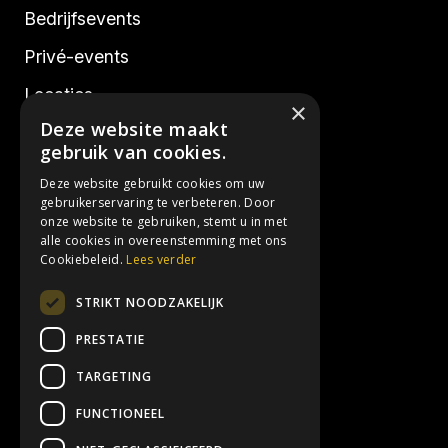
Bedrijfsevents
Privé-events
Locaties
×
Deze website maakt
Realisaties
gebruik van cookies.
Deze website gebruikt cookies om uw
Socials
gebruikerservaring te verbeteren. Door
onze website te gebruiken, stemt u in met
alle cookies in overeenstemming met ons
Instagram
Cookiebeleid.
Lees verder
Facebook
STRIKT NOODZAKELIJK
LinkedIn
PRESTATIE
TARGETING
Contactgegevens
FUNCTIONEEL
info@3hoog.be