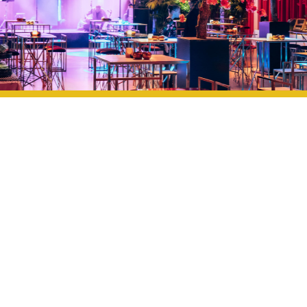
ONZE EXPERTISE, JOUW OMGEVING
We analyseren de mogelijkheden van jouw locatie en
werken een concept uit dat past bij de beschikbare
ruimte, infrastructuur en sfeer. Van logistieke planning tot
inrichting, catering, techniek en coördinatie: wij nemen
alles in handen zodat jij onbezorgd kunt genieten.