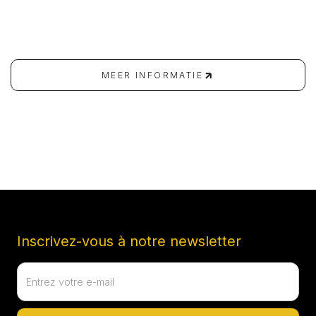
nous veillerons à ce que votre événement se déroule à
la perfection, jusque dans les moindres détails.
MEER INFORMATIE
MEER INFORMATIE
Inscrivez-vous à notre newsletter