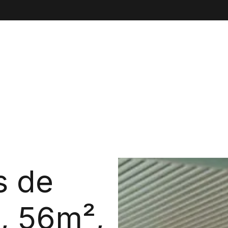
Emplacements
Réalisations
Événements
R
s de
, 56m²,