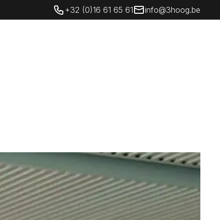
+32 (0)16 61 65 61
info@3hoog.be
éseaux sociaux
Contact
FR
Contact