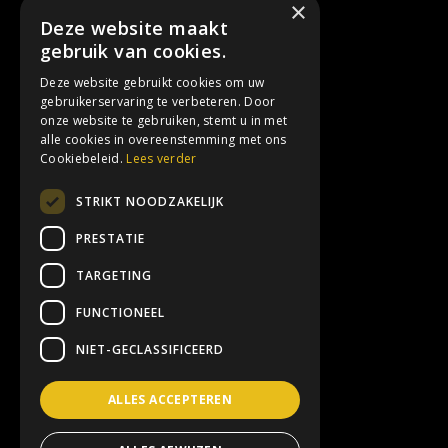
×
Deze website maakt
Réalisations
gebruik van cookies.
Deze website gebruikt cookies om uw
Réseaux sociaux
gebruikerservaring te verbeteren. Door
onze website te gebruiken, stemt u in met
alle cookies in overeenstemming met ons
Instagram
Cookiebeleid.
Lees verder
Facebook
STRIKT NOODZAKELIJK
LinkedIn
PRESTATIE
TARGETING
Contact
FUNCTIONEEL
info@3hoog.be
NIET-GECLASSIFICEERD
+32 (0) 16 61 65 61
ALLES ACCEPTEREN
Interleuvenlaan 74, 3001 Louvain