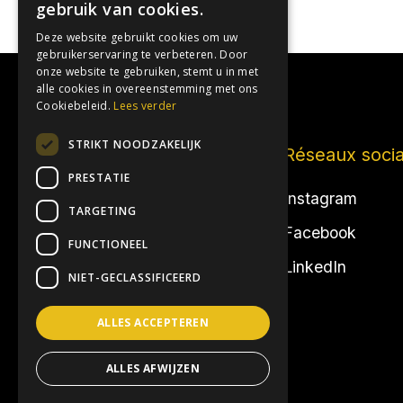
gebruik van cookies.

Deze website gebruikt cookies om uw
gebruikerservaring te verbeteren. Door
onze website te gebruiken, stemt u in met
alle cookies in overeenstemming met ons
Cookiebeleid.
Lees verder
STRIKT NOODZAKELIJK
3 de haut
Réseaux soci
PRESTATIE
Événements d'entreprise
Instagram
TARGETING
Événements privés
Facebook
FUNCTIONEEL
Emplacements
LinkedIn
NIET-GECLASSIFICEERD
Réalisations
ALLES ACCEPTEREN
ALLES AFWIJZEN
Numéro KBO