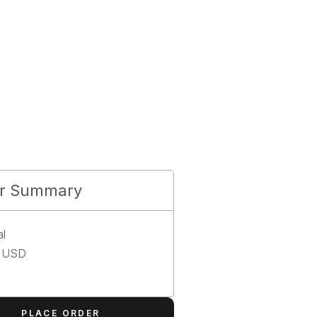
éseaux sociaux
Contact
FR
Contact
r Summary
al
0 USD
PLACE ORDER