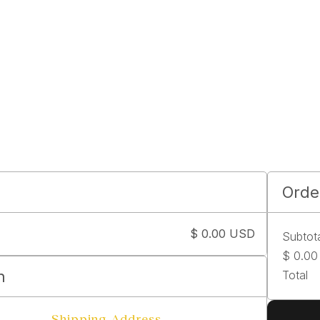
Emplacements
Réalisations
Événements
R
Orde
$ 0.00 USD
Subtot
$ 0.0
n
Total
Shipping Address