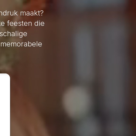
indruk maakt?
ke feesten die
schalige
en memorabele