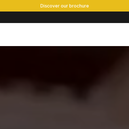
Discover our brochure
Private event
Locations
Realisations
Events