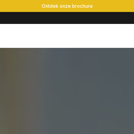
Ontdek onze brochure
é-event
Locaties
Realisaties
Evenementen