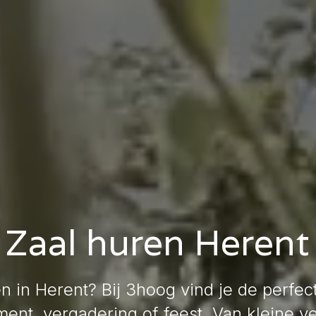
Zaal huren Herent
n in Herent? Bij 3hoog vind je de perfec
ent, vergadering of feest. Van kleine v