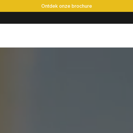
Ontdek onze brochure
é-event
Locaties
Realisaties
Evenementen