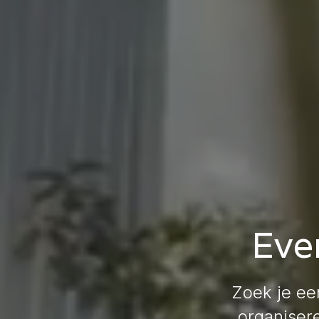
Eve
Zoek je ee
organiser