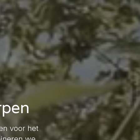
rpen
en voor het
bineren we