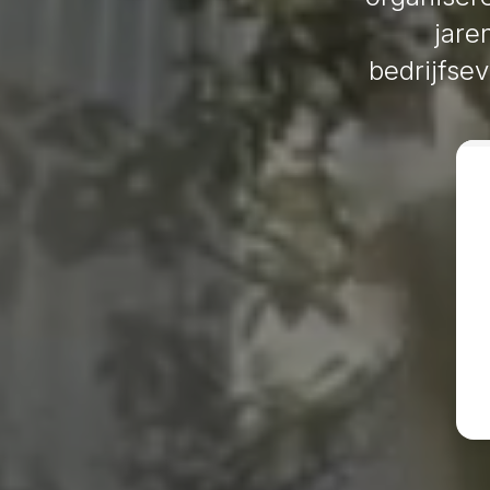
jare
bedrijfse