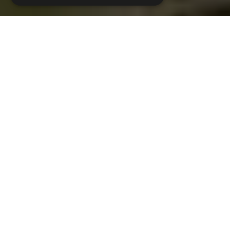
Wij organiseren
evenementen op maat
, van
zakelijke bijeenkomsten tot
exclusieve feesten
, volledig