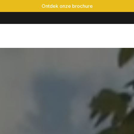
Ontdek onze brochure
é-event
Locaties
Realisaties
Evenementen