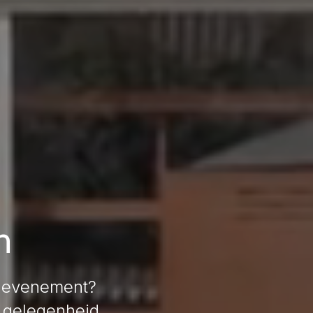
n
uw evenement?
e gelegenheid.