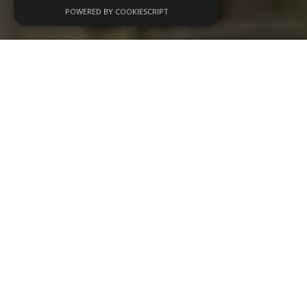
POWERED BY COOKIESCRIPT
Wij organiseren
evenementen op maat
, van
zakelijke bijeenkomsten tot