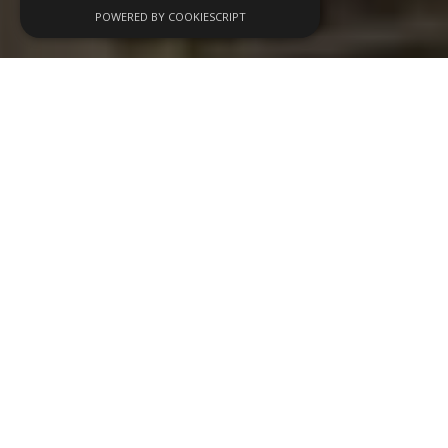
POWERED BY COOKIESCRIPT
Wij organiseren
evenementen op maat
, van
zakelijke bijeenkomsten tot