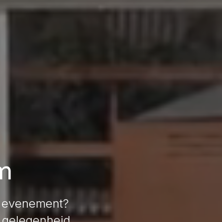
em
uw evenement?
e gelegenheid.