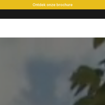
Ontdek onze brochure
é-event
Locaties
Realisaties
Evenementen