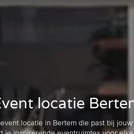
vent locatie Bert
event locatie in Bertem die past bij jo
d je inspirerende eventruimtes voor elk