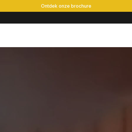
Ontdek onze brochure
é-event
Locaties
Realisaties
Evenementen