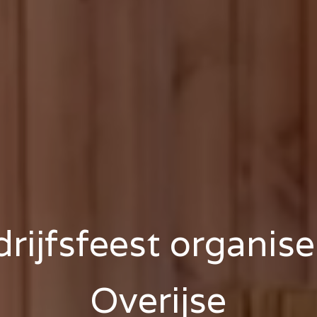
rijfsfeest organis
Overijse