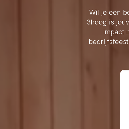
Wil je een b
3hoog is jouw
impact 
bedrijfsfees