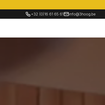
+32 (0)16 61 65 61
info@3hoog.be
Socials
Contacteer Ons
NL
Contacteer Ons