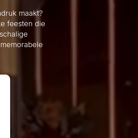
indruk maakt?
ke feesten die
schalige
en memorabele