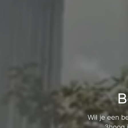
B
Wil je een b
3hoog i