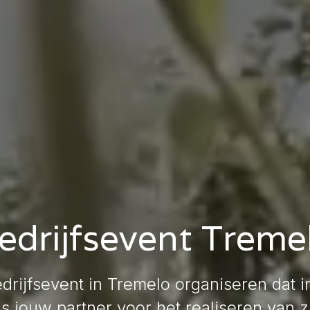
edrijfsevent Treme
edrijfsevent in Tremelo organiseren dat 
s jouw partner voor het realiseren van z