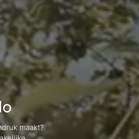
lo
indruk maakt?
akelijke