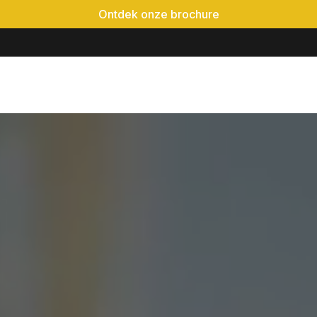
Ontdek onze brochure
é-event
Locaties
Realisaties
Evenementen