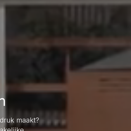
n
indruk maakt?
akelijke