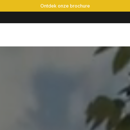
Ontdek onze brochure
é-event
Locaties
Realisaties
Evenementen