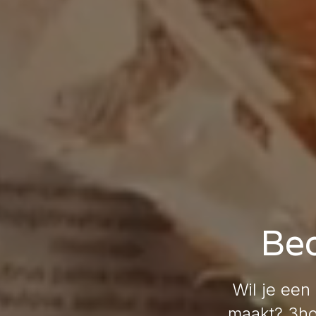
Bed
Wil je een
maakt? 3hoo