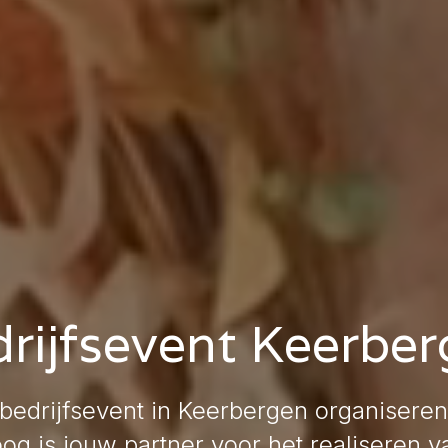
rijfsevent Keerbe
 bedrijfsevent in Keerbergen organiseren
g is jouw partner voor het realiseren v