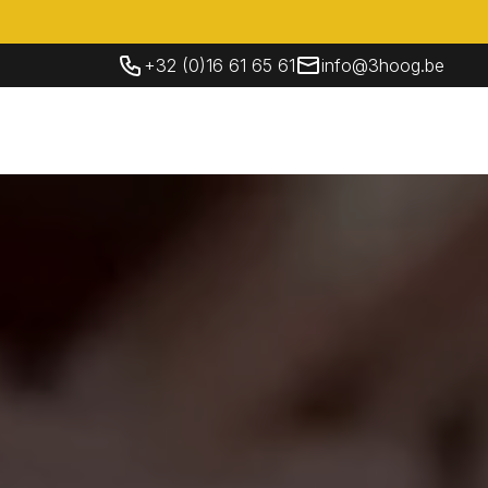
+32 (0)16 61 65 61
info@3hoog.be
Socials
Contacteer Ons
NL
Contacteer Ons