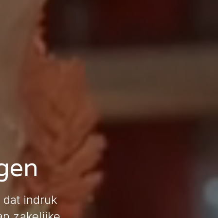
rgen
 dat indruk
an zakelijke