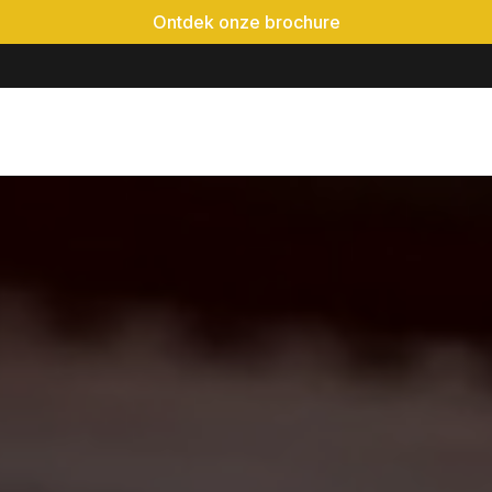
Ontdek onze brochure
é-event
Locaties
Realisaties
Evenementen