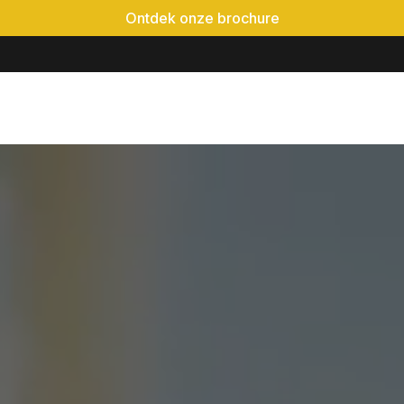
Ontdek onze brochure
é-event
Locaties
Realisaties
Evenementen