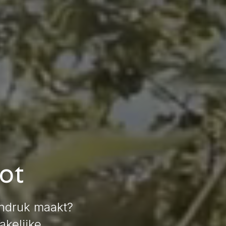
ot
indruk maakt?
akelijke