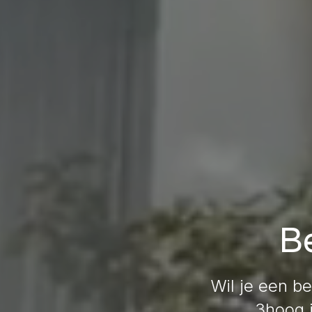
B
Wil je een b
3hoog i