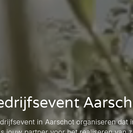
edrijfsevent Aarsch
edrijfsevent in Aarschot organiseren dat 
s jouw partner voor het realiseren van z