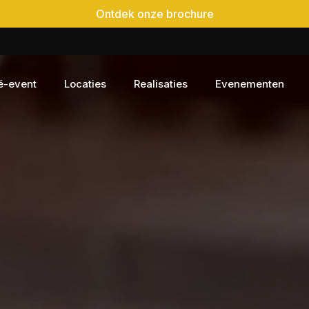
Ontdek onze brochure
é-event
Locaties
Realisaties
Evenementen