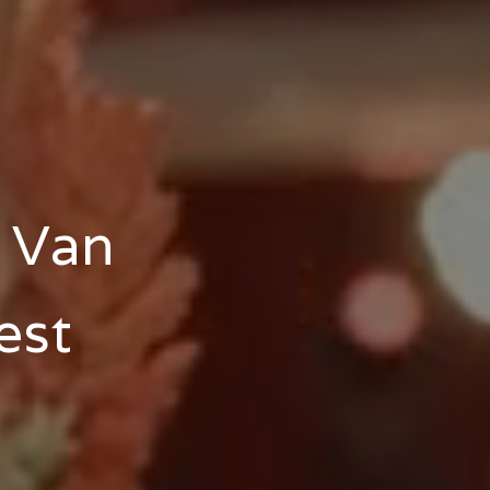
: Van
est