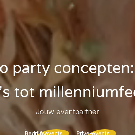
o party concepten
's tot millenniumfe
Jouw eventpartner
Bedrijfsevents
Privé-events