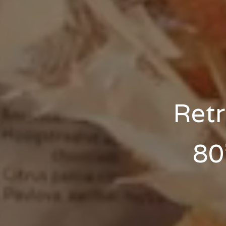
Retr
80