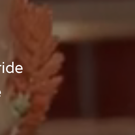
ride
e