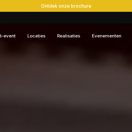
Ontdek onze brochure
é-event
Locaties
Realisaties
Evenementen