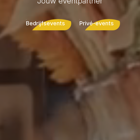
Jouw eventpartner
Bedrijfsevents
Privé-events
Bedrijfsevents
Privé-events