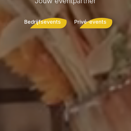
Jouw eventpartner
Bedrijfsevents
Privé-events
Bedrijfsevents
Privé-events