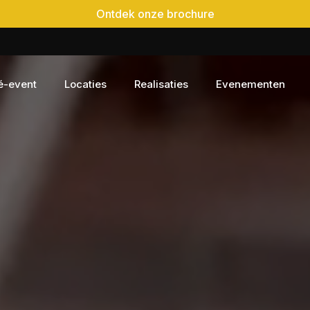
Ontdek onze brochure
é-event
Locaties
Realisaties
Evenementen