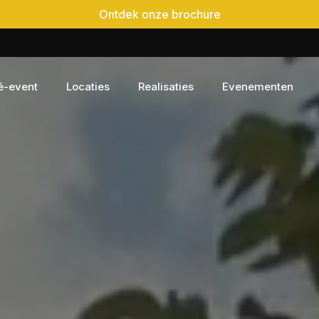
Ontdek onze brochure
é-event
Locaties
Realisaties
Evenementen