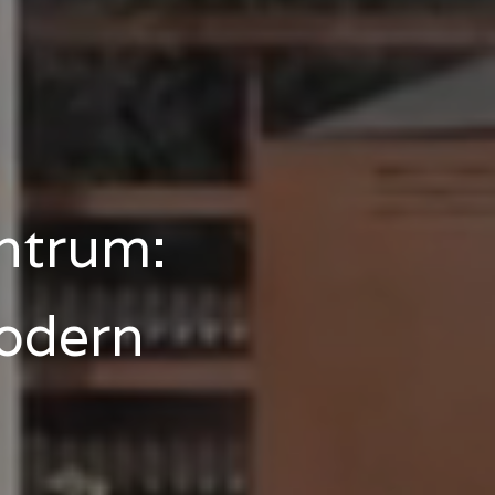
entrum:
modern