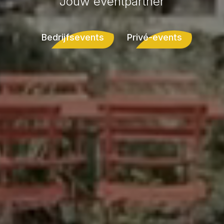
Jouw eventpartner
Bedrijfsevents
Privé-events
Bedrijfsevents
Privé-events