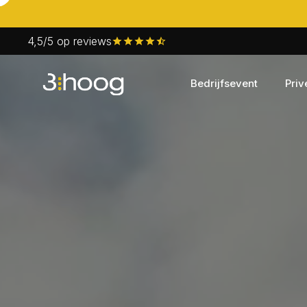
4,5/5 op reviews
Bedrijfsevent
Priv