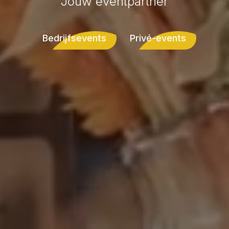
Jouw eventpartner
Bedrijfsevents
Privé-events
Bedrijfsevents
Privé-events