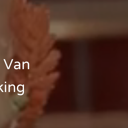
: Van
king