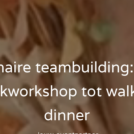
naire teambuilding
kworkshop tot wal
dinner