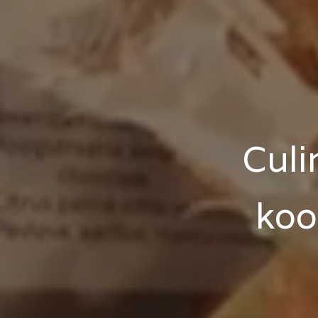
Culi
koo