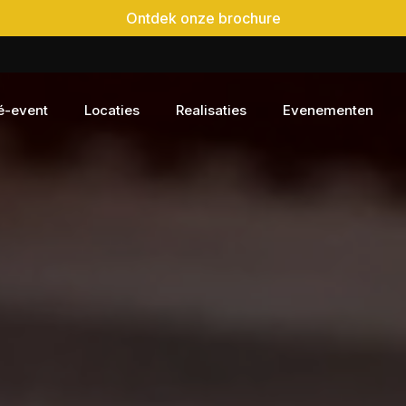
Ontdek onze brochure
é-event
Locaties
Realisaties
Evenementen