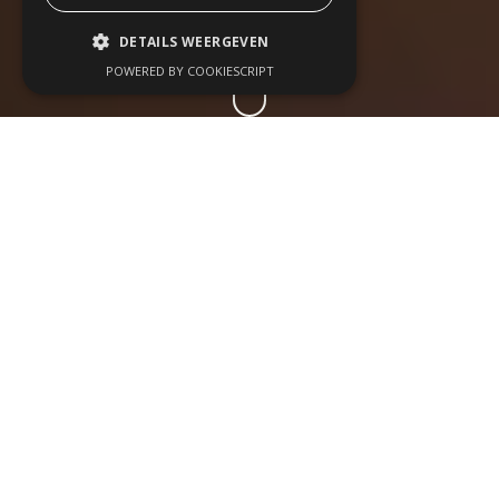
DETAILS WEERGEVEN
POWERED BY COOKIESCRIPT
Op grotere
bedrijfsevenementen is het
niet alleen belangrijk wat er
gebeurt, maar ook hoe
mensen zich bewegen. Te