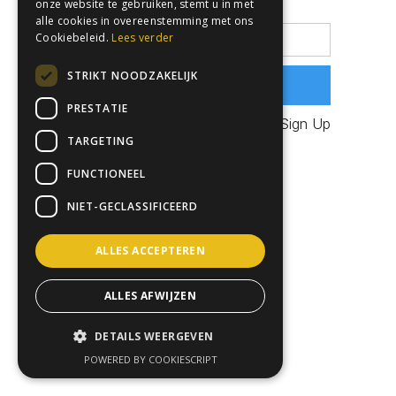
Password
onze website te gebruiken, stemt u in met
alle cookies in overeenstemming met ons
Cookiebeleid.
Lees verder
STRIKT NOODZAKELIJK
PRESTATIE
Sign Up
Don't have an account?
TARGETING
FUNCTIONEEL
NIET-GECLASSIFICEERD
ALLES ACCEPTEREN
ALLES AFWIJZEN
DETAILS WEERGEVEN
POWERED BY COOKIESCRIPT